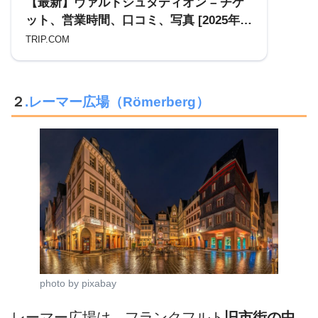
【最新】ヴァルトシュタディオン – チケ
ット、営業時間、口コミ、写真 [2025年]
Trip.com
TRIP.COM
２
.レーマー広場（Römerberg）
photo by pixabay
レーマー広場は、フランクフルト
旧市街の中