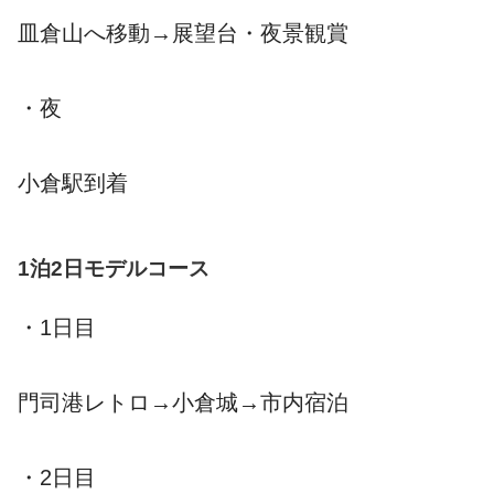
皿倉山へ移動→展望台・夜景観賞
・夜
小倉駅到着
1泊2日モデルコース
・1日目
門司港レトロ→小倉城→市内宿泊
・2日目