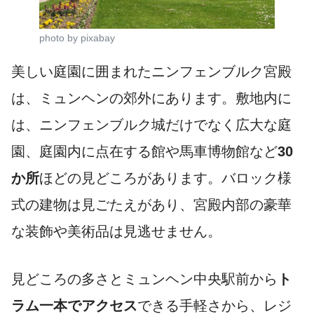
photo by pixabay
美しい庭園に囲まれたニンフェンブルク宮殿
は、ミュンヘンの郊外にあります。敷地内に
は、ニンフェンブルク城だけでなく広大な庭
園、庭園内に点在する館や馬車博物館など
30
か所
ほどの見どころがあります。バロック様
式の建物は見ごたえがあり、宮殿内部の豪華
な装飾や美術品は見逃せません。
見どころの多さとミュンヘン中央駅前から
ト
ラム一本でアクセス
できる手軽さから、レジ